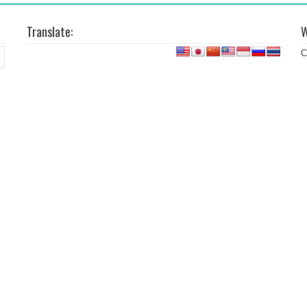
Translate:
W
C