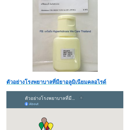
ตัวอย่างโรงพยาบาลที่มียาอลูมิเนียมคลอไรด์